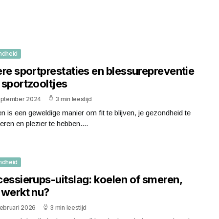
ndheid
re sportprestaties en blessurepreventie
 sportzooltjes
eptember 2024
3 min leestijd
n is een geweldige manier om fit te blijven, je gezondheid te
eren en plezier te hebben....
ndheid
cessierups-uitslag: koelen of smeren,
 werkt nu?
februari 2026
3 min leestijd