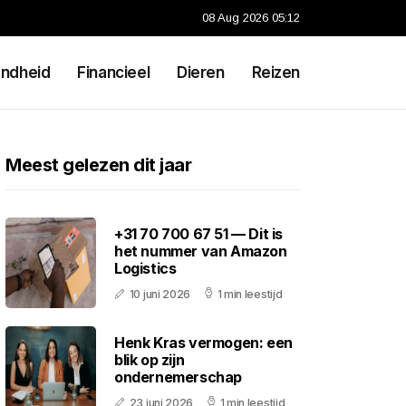
08 Aug 2026 05:12
ndheid
Financieel
Dieren
Reizen
Meest gelezen dit jaar
+31 70 700 67 51 — Dit is
het nummer van Amazon
Logistics
10 juni 2026
1 min leestijd
Henk Kras vermogen: een
blik op zijn
ondernemerschap
23 juni 2026
1 min leestijd