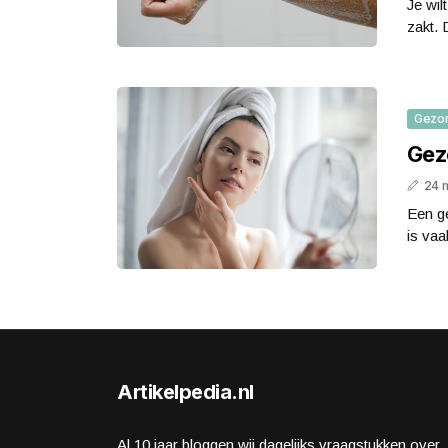
Je wil
zakt. 
Gezo
Gez
24 
Een ge
is vaa
Artikelpedia.nl
Al 10 jaar bloggen wij dagelijks vraagstukken over