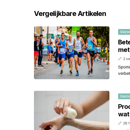
Vergelijkbare Artikelen
Gezo
Bete
met
2 s
Sporte
verbet
Gezo
Pro
wat
28 