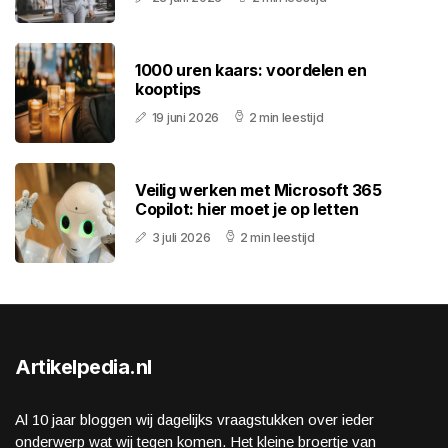
1000 uren kaars: voordelen en
kooptips
19 juni 2026
2 min leestijd
Veilig werken met Microsoft 365
Copilot: hier moet je op letten
3 juli 2026
2 min leestijd
Artikelpedia.nl
Al 10 jaar bloggen wij dagelijks vraagstukken over ieder
onderwerp wat wij tegen komen. Het kleine broertje van