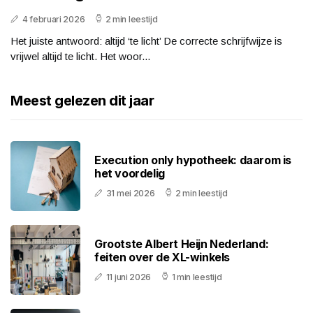
4 februari 2026
2 min leestijd
Het juiste antwoord: altijd ‘te licht’ De correcte schrijfwijze is
vrijwel altijd te licht. Het woor...
Meest gelezen dit jaar
Execution only hypotheek: daarom is
het voordelig
31 mei 2026
2 min leestijd
Grootste Albert Heijn Nederland:
feiten over de XL-winkels
11 juni 2026
1 min leestijd