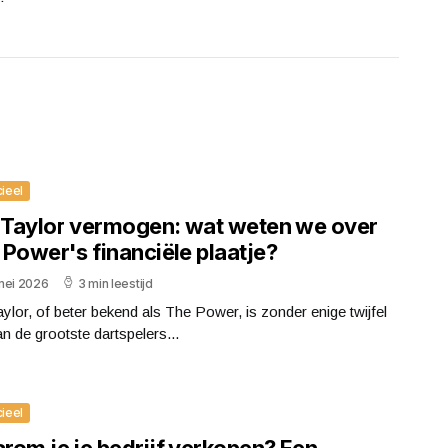
cieel
l Taylor vermogen: wat weten we over
 Power's financiële plaatje?
mei 2026
3 min leestijd
aylor, of beter bekend als The Power, is zonder enige twijfel
n de grootste dartspelers...
cieel
rom je je bedrijf verkopen? Een