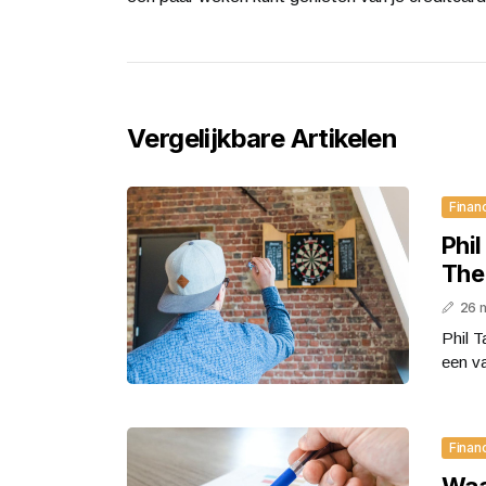
Vergelijkbare Artikelen
Finan
Phi
The
26 
Phil T
een va
Finan
Waa