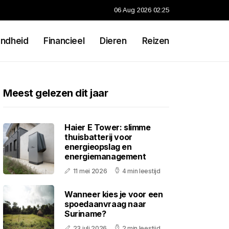
06 Aug 2026 02:25
ndheid
Financieel
Dieren
Reizen
Meest gelezen dit jaar
Haier E Tower: slimme
thuisbatterij voor
energieopslag en
energiemanagement
11 mei 2026
4 min leestijd
Wanneer kies je voor een
spoedaanvraag naar
Suriname?
23 juli 2026
2 min leestijd