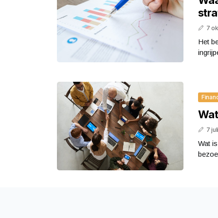
stra
7 o
Het be
ingrij
Finan
Wat
7 ju
Wat is
bezoek