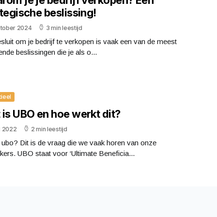
tegische beslissing!
ktober 2024
3 min leestijd
sluit om je bedrijf te verkopen is vaak een van de meest
pende beslissingen die je als o...
cieel
 is UBO en hoe werkt dit?
li 2022
2 min leestijd
 ubo? Dit is de vraag die we vaak horen van onze
ers. UBO staat voor ‘Ultimate Beneficia...