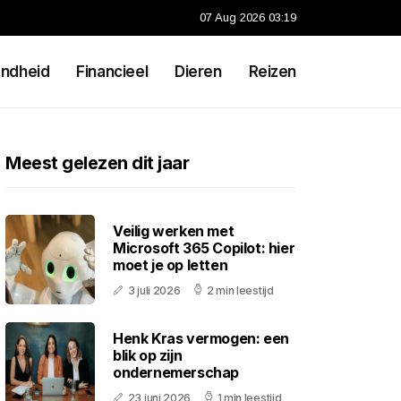
07 Aug 2026 03:19
ndheid
Financieel
Dieren
Reizen
Meest gelezen dit jaar
Veilig werken met
Microsoft 365 Copilot: hier
moet je op letten
3 juli 2026
2 min leestijd
Henk Kras vermogen: een
blik op zijn
ondernemerschap
23 juni 2026
1 min leestijd