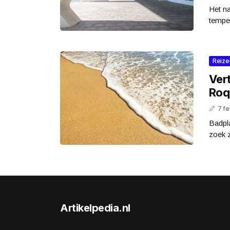
Het na
temper
Reize
Vert
Roq
7 fe
Badpl
zoek z
Artikelpedia.nl