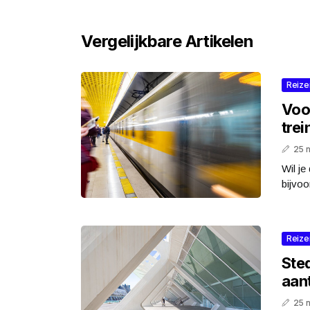
Vergelijkbare Artikelen
Reize
Voo
trei
25 
Wil je
bijvoo
Reize
Sted
aant
25 