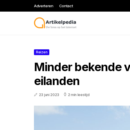
Adverteren
Contact
Reizen
Minder bekende v
eilanden
23 juni 2023
2 min leestijd