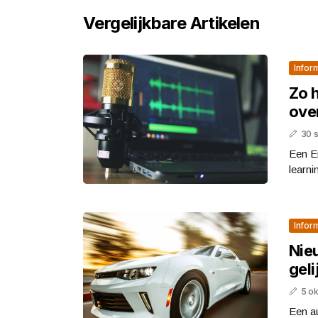
Vergelijkbare Artikelen
Infor
Zo 
ove
30 
Een En
learni
Infor
Nie
geli
5 o
Een au