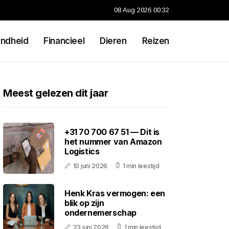
08 Aug 2026 00:32
ndheid
Financieel
Dieren
Reizen
Meest gelezen dit jaar
+31 70 700 67 51 — Dit is
het nummer van Amazon
Logistics
10 juni 2026
1 min leestijd
Henk Kras vermogen: een
blik op zijn
ondernemerschap
23 juni 2026
1 min leestijd