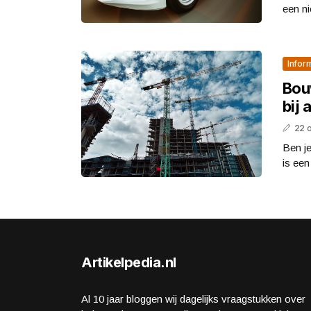
een n
Infor
Bou
bij 
22 
Ben j
is een
Artikelpedia.nl
Al 10 jaar bloggen wij dagelijks vraagstukken over