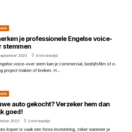
matie
herken je professionele Engelse voice-
r stemmen
september 2025
4 min leestijd
gelse voice-over stem kan je commercial, bedrijfsfilm of e-
ng project maken of breken. H...
matie
uwe auto gekocht? Verzeker hem dan
jk goed!
ktober 2023
2 min leestijd
to kopen is vaak een forse investering, zeker wanneer je