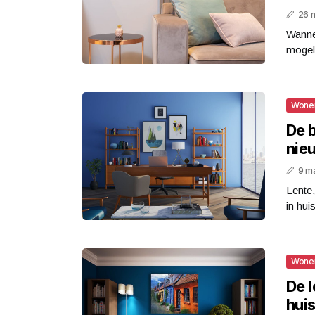
26 
Wannee
mogeli
Wone
De b
nieu
9 m
Lente,
in hui
Wone
De 
hui