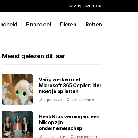
07 Aug 2026 19:07
ndheid
Financieel
Dieren
Reizen
Meest gelezen dit jaar
Veilig werken met
Microsoft 365 Copilot: hier
moet je op letten
3 juli 2026
2 min leestijd
Henk Kras vermogen: een
blik op zijn
ondernemerschap
23 juni 2026
1 min leestijd