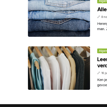
Alge
Alle
8 n
Herenj
man. Z
Alge
Lees
ver
16 j
Ken je
gevoel