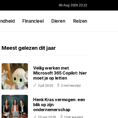
06 Aug 2026 23:22
ndheid
Financieel
Dieren
Reizen
Meest gelezen dit jaar
Veilig werken met
Microsoft 365 Copilot: hier
moet je op letten
3 juli 2026
2 min leestijd
Henk Kras vermogen: een
blik op zijn
ondernemerschap
23 juni 2026
1 min leestijd