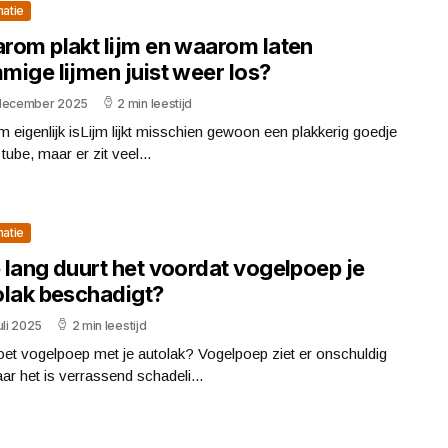
matie
rom plakt lijm en waarom laten
mige lijmen juist weer los?
december 2025
2 min leestijd
jm eigenlijk isLijm lijkt misschien gewoon een plakkerig goedje
 tube, maar er zit veel...
matie
 lang duurt het voordat vogelpoep je
olak beschadigt?
uli 2025
2 min leestijd
et vogelpoep met je autolak? Vogelpoep ziet er onschuldig
aar het is verrassend schadeli...