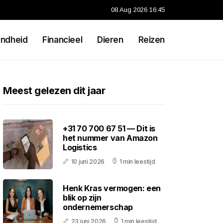
08 Aug 2026 16:45
ndheid
Financieel
Dieren
Reizen
Meest gelezen dit jaar
+31 70 700 67 51 — Dit is
het nummer van Amazon
Logistics
10 juni 2026
1 min leestijd
Henk Kras vermogen: een
blik op zijn
ondernemerschap
23 juni 2026
1 min leestijd