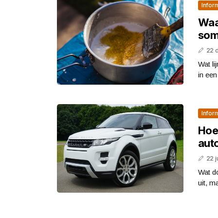
Infor
Waa
som
22 
Wat li
in een
Infor
Hoe
aut
22 j
Wat do
uit, m