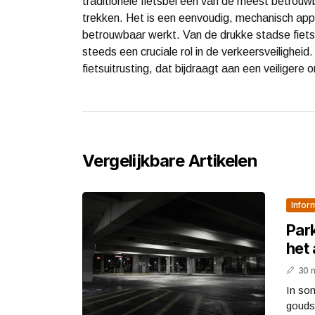
traditionele fietsbel een van de meest betrou
trekken. Het is een eenvoudig, mechanisch appa
betrouwbaar werkt. Van de drukke stadse fiets
steeds een cruciale rol in de verkeersveiligheid
fietsuitrusting, dat bijdraagt aan een veiliger
Vergelijkbare Artikelen
Infor
Park
het 
30 
In som
gouds