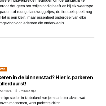
wbare en wijdverbreide methoden om de aandacht te
raat dat geen batterijen nodig heeft en bij elk weertype
paden tot rustige landweggetjes, de fietsbel speelt nog
. Het is een klein, maar essentieel onderdeel van elke
e omgeving voor iedereen die onderweg is.
matie
eren in de binnenstad? Hier is parkeren
allerduurst!
mei 2024
2 min leestijd
mige steden in Nederland kun je maar beter alvast wat
taven meenemen, want parkeerplekken...