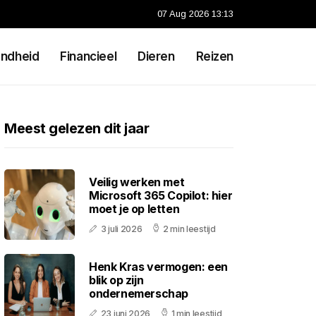
07 Aug 2026 13:13
ndheid
Financieel
Dieren
Reizen
Meest gelezen dit jaar
Veilig werken met
Microsoft 365 Copilot: hier
moet je op letten
3 juli 2026
2 min leestijd
Henk Kras vermogen: een
blik op zijn
ondernemerschap
23 juni 2026
1 min leestijd