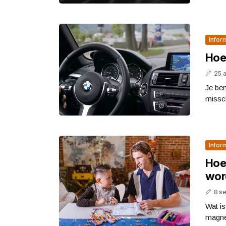
Infor
Hoe 
25 a
Je ben
missch
Infor
Hoe
wor
8 s
Wat i
magnee