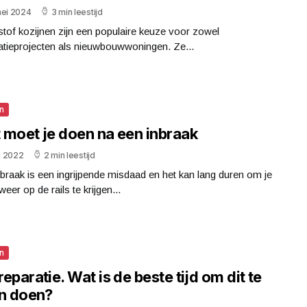
mei 2024
3 min leestijd
tof kozijnen zijn een populaire keuze voor zowel
atieprojecten als nieuwbouwwoningen. Ze...
n
 moet je doen na een inbraak
li 2022
2 min leestijd
braak is een ingrijpende misdaad en het kan lang duren om je
weer op de rails te krijgen...
n
eparatie. Wat is de beste tijd om dit te
en doen?