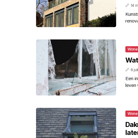
14 
Kunsts
renov
Wone
Wat
6 ju
Een in
leven 
Wone
Dakr
lat