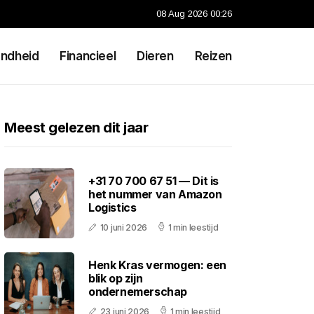
08 Aug 2026 00:26
ndheid
Financieel
Dieren
Reizen
Meest gelezen dit jaar
+31 70 700 67 51 — Dit is
het nummer van Amazon
Logistics
10 juni 2026
1 min leestijd
Henk Kras vermogen: een
blik op zijn
ondernemerschap
23 juni 2026
1 min leestijd