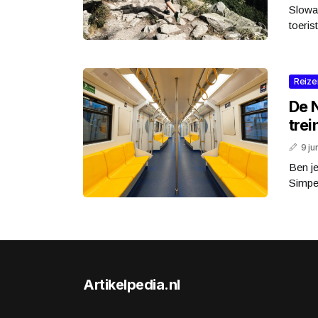
Slowak
toeris
Reize
De 
trei
9 ju
Ben je
Simpel
Artikelpedia.nl