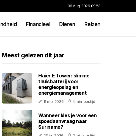
06 Aug 2026 09:53
ndheid
Financieel
Dieren
Reizen
Meest gelezen dit jaar
Haier E Tower: slimme
thuisbatterij voor
energieopslag en
energiemanagement
11 mei 2026
4 min leestijd
Wanneer kies je voor een
spoedaanvraag naar
Suriname?
23 juli 2026
2 min leestijd