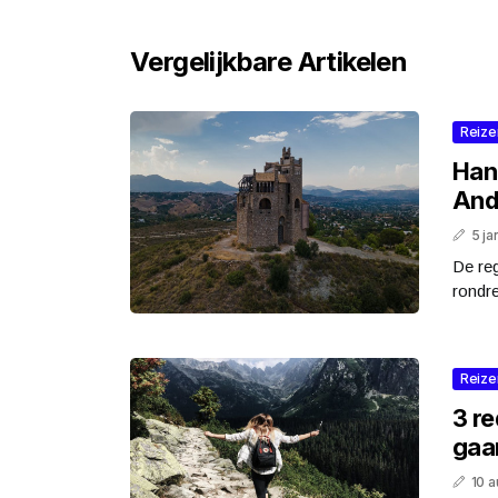
Vergelijkbare Artikelen
Reize
Han
And
5 ja
De reg
rondre
Reize
3 r
gaa
10 