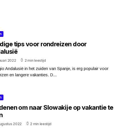
n
dige tips voor rondreizen door
alusië
nuari 2022
2 min leestijd
io Andalusië in het zuiden van Spanje, is erg populair voor
izen en langere vakanties. D...
n
edenen om naar Slowakije op vakantie te
n
augustus 2022
2 min leestijd