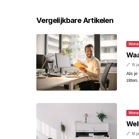
Vergelijkbare Artikelen
Wone
Waa
15 j
Als je
zitten.
Wone
Wel
10 j