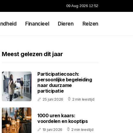
09 Aug 2026 12:52
ndheid
Financieel
Dieren
Reizen
Meest gelezen dit jaar
Participatiecoach:
persoonlijke begeleiding
naar duurzame
participatie
25 juni 2026
2 min leestijd
1000 uren kaars:
voordelen en kooptips
19 juni 2026
2 min leestijd