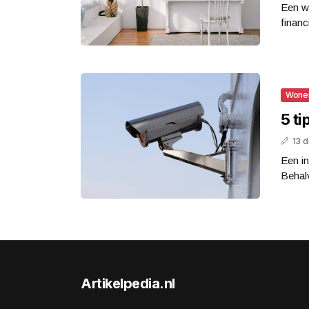
Een w
financ
Wone
5 ti
13 
Een in
Behalv
Artikelpedia.nl