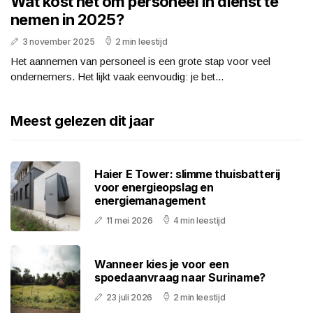
Wat kost het om personeel in dienst te
nemen in 2025?
3 november 2025
2 min leestijd
Het aannemen van personeel is een grote stap voor veel
ondernemers. Het lijkt vaak eenvoudig: je bet...
Meest gelezen dit jaar
Haier E Tower: slimme thuisbatterij
voor energieopslag en
energiemanagement
11 mei 2026
4 min leestijd
Wanneer kies je voor een
spoedaanvraag naar Suriname?
23 juli 2026
2 min leestijd