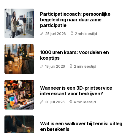
Participatiecoach: persoonlijke
begeleiding naar duurzame
participatie
25 juni 2026
2 min leestijd
1000 uren kaars: voordelen en
kooptips
19 juni 2026
2 min leestijd
Wanneer is een 3D-printservice
interessant voor bedrijven?
30 juli 2026
4 min leestijd
Wat is een walkover bij tennis: uitleg
en betekenis