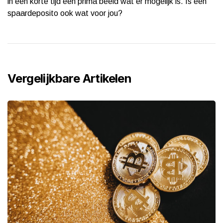
in een korte tijd een prima beeld wat er mogelijk is. Is een
spaardeposito ook wat voor jou?
Vergelijkbare Artikelen