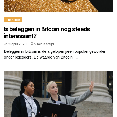
Financieel
Is beleggen in Bitcoin nog steeds
interessant?
11 april 2023
2 min leestijd
Beleggen in Bitcoin is de afgelopen jaren populair geworden
onder beleggers. De waarde van Bitcoin i...