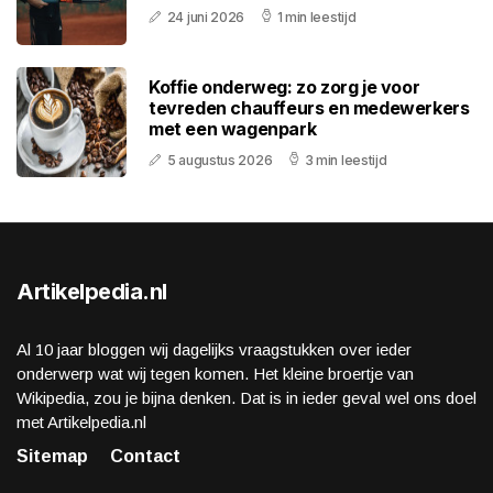
24 juni 2026
1 min leestijd
Koffie onderweg: zo zorg je voor
tevreden chauffeurs en medewerkers
met een wagenpark
5 augustus 2026
3 min leestijd
Artikelpedia.nl
Al 10 jaar bloggen wij dagelijks vraagstukken over ieder
onderwerp wat wij tegen komen. Het kleine broertje van
Wikipedia, zou je bijna denken. Dat is in ieder geval wel ons doel
met Artikelpedia.nl
Sitemap
Contact