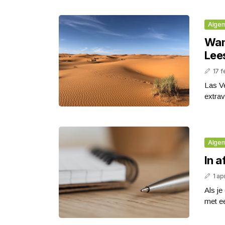
Alge
Wan
Lees
17 f
Las V
extra
Alge
In a
1 ap
Als je
met ee