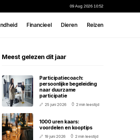
09 Aug 2026 10:52
ndheid
Financieel
Dieren
Reizen
Meest gelezen dit jaar
Participatiecoach:
persoonlijke begeleiding
naar duurzame
participatie
25 juni 2026
2 min leestijd
1000 uren kaars:
voordelen en kooptips
19 juni 2026
2 min leestijd