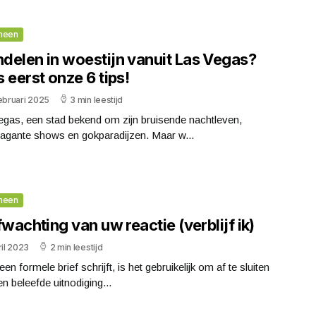
meen
delen in woestijn vanuit Las Vegas?
 eerst onze 6 tips!
ebruari 2025
3 min leestijd
egas, een stad bekend om zijn bruisende nachtleven,
vagante shows en gokparadijzen. Maar w...
meen
fwachting van uw reactie (verblijf ik)
ril 2023
2 min leestijd
 een formele brief schrijft, is het gebruikelijk om af te sluiten
n beleefde uitnodiging...