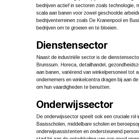
bedrijven actief in sectoren zoals technologie,
scala aan banen voor zowel geschoolde arbeide
bedrijventerreinen zoals De Kranenpool en Bu
bedrijven om te groeien en te bloeien.
Dienstensector
Naast de industriële sector is de dienstensect
Brunssum. Horeca, detailhandel, gezondheidszo
aan banen, variërend van winkelpersoneel tot 
ondernemers en winkelcentra dragen bij aan d
om hun vaardigheden te benutten.
Onderwijssector
De onderwijssector speelt ook een cruciale rol
Basisscholen, middelbare scholen en beroepso
onderwijsassistenten en ondersteunend personee
stad bij aan de ontwikkeling van een goed opg