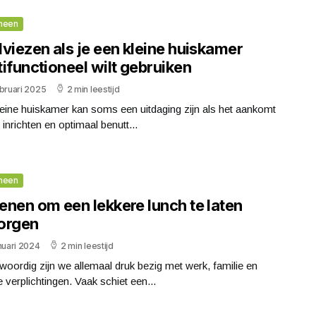
meen
viezen als je een kleine huiskamer
ifunctioneel wilt gebruiken
bruari 2025
2 min leestijd
eine huiskamer kan soms een uitdaging zijn als het aankomt
 inrichten en optimaal benutt...
meen
enen om een lekkere lunch te laten
orgen
nuari 2024
2 min leestijd
oordig zijn we allemaal druk bezig met werk, familie en
 verplichtingen. Vaak schiet een...