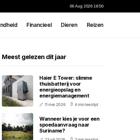
06 Aug 2026 18:50
ndheid
Financieel
Dieren
Reizen
Meest gelezen dit jaar
Haier E Tower: slimme
thuisbatterij voor
energieopslag en
energiemanagement
11 mei 2026
4 min leestijd
Wanneer kies je voor een
spoedaanvraag naar
Suriname?
23 juli 2026
2 min leestijd