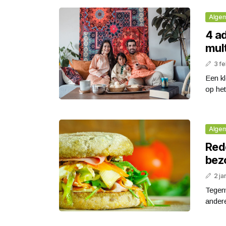
Alge
4 ad
mult
3 fe
Een kl
op het
Alge
Red
bez
2 ja
Tegenw
andere