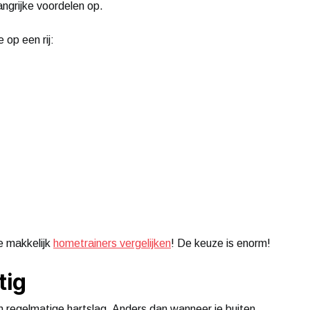
angrijke voordelen op.
 op een rij:
je makkelijk
hometrainers vergelijken
! De keuze is enorm!
tig
n regelmatige hartslag. Anders dan wanneer je buiten