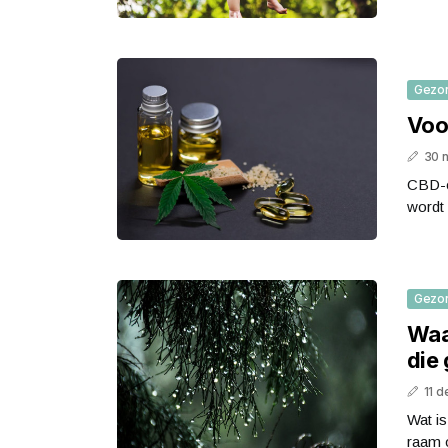
Gezo
Voo
30 
CBD-ol
wordt 
Gezo
Waa
die
11 
Wat is
raam o