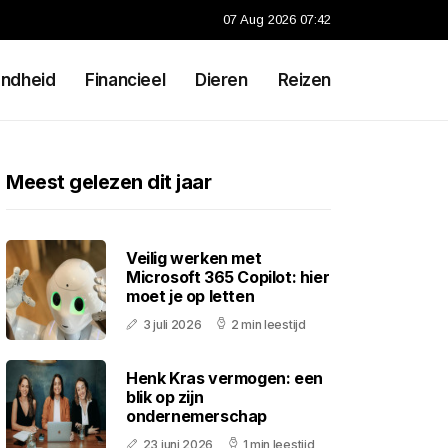
07 Aug 2026 07:42
ndheid
Financieel
Dieren
Reizen
Meest gelezen dit jaar
Veilig werken met
Microsoft 365 Copilot: hier
moet je op letten
3 juli 2026
2 min leestijd
Henk Kras vermogen: een
blik op zijn
ondernemerschap
23 juni 2026
1 min leestijd