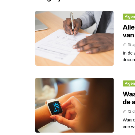
Alge
Alle
van
15 a
In de 
docume
Alge
Waa
de 
12 
Waarom
ene we