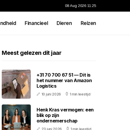
08 Aug 2026 11:25
ndheid
Financieel
Dieren
Reizen
Meest gelezen dit jaar
+31 70 700 67 51 — Dit is
het nummer van Amazon
Logistics
10 juni 2026
1 min leestijd
Henk Kras vermogen: een
blik op zijn
ondernemerschap
23 juni 2026
1 min leestijd