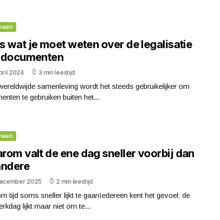
meen
s wat je moet weten over de legalisatie
 documenten
pril 2024
3 min leestijd
wereldwijde samenleving wordt het steeds gebruikelijker om
nten te gebruiken buiten het...
meen
rom valt de ene dag sneller voorbij dan
andere
december 2025
2 min leestijd
 tijd soms sneller lijkt te gaanIedereen kent het gevoel: de
rkdag lijkt maar niet om te...