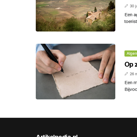
30 j
Een ag
toeris
Alge
Op 
26 
Een mo
Bijvoo
Artikelpedia.nl