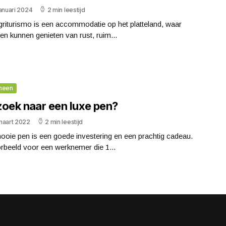
anuari 2024
2 min leestijd
riturismo is een accommodatie op het platteland, waar
ten kunnen genieten van rust, ruim...
meen
zoek naar een luxe pen?
maart 2022
2 min leestijd
oie pen is een goede investering en een prachtig cadeau.
rbeeld voor een werknemer die 1...