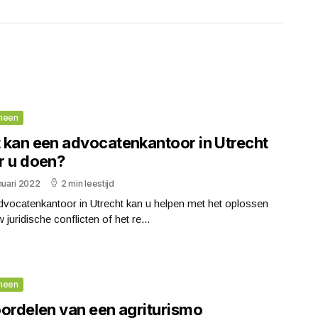
meen
 kan een advocatenkantoor in Utrecht
r u doen?
nuari 2022
2 min leestijd
dvocatenkantoor in Utrecht kan u helpen met het oplossen
 juridische conflicten of het re...
meen
oordelen van een agriturismo