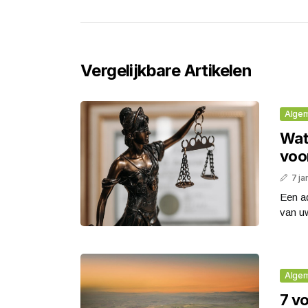
Vergelijkbare Artikelen
Alge
Wat
voo
7 ja
Een a
van uw
Alge
7 v