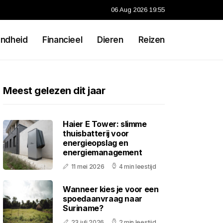
06 Aug 2026 19:55
ndheid
Financieel
Dieren
Reizen
Meest gelezen dit jaar
Haier E Tower: slimme
thuisbatterij voor
energieopslag en
energiemanagement
11 mei 2026
4 min leestijd
Wanneer kies je voor een
spoedaanvraag naar
Suriname?
23 juli 2026
2 min leestijd