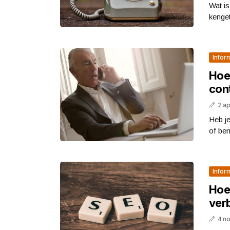
Wat i
kenge
Infor
Hoe
con
2 ap
Heb je
of ben
Infor
Hoe
ver
4 n