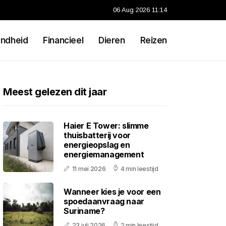
06 Aug 2026 11:14
ndheid
Financieel
Dieren
Reizen
Meest gelezen dit jaar
Haier E Tower: slimme
thuisbatterij voor
energieopslag en
energiemanagement
11 mei 2026
4 min leestijd
Wanneer kies je voor een
spoedaanvraag naar
Suriname?
23 juli 2026
2 min leestijd