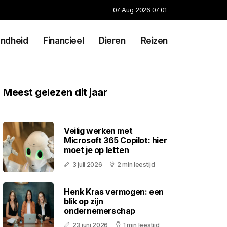
07 Aug 2026 07:01
ndheid
Financieel
Dieren
Reizen
Meest gelezen dit jaar
Veilig werken met
Microsoft 365 Copilot: hier
moet je op letten
3 juli 2026
2 min leestijd
Henk Kras vermogen: een
blik op zijn
ondernemerschap
23 juni 2026
1 min leestijd