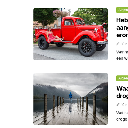
Alge
Heb 
aan
ero
18 
Wannee
een we
Alge
Waa
dro
10 
Wat is
droge 