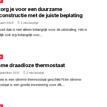
n
zorg je voor een duurzame
onstructie met de juiste beplating
maart 2025
2 min leestijd
ed dak is niet alleen belangrijk voor de uitstraling. Het is
lijk ook erg belangrijk voo...
n
mme draadloze thermostaat
eptember 2021
2 min leestijd
wie is een slimme thermostaat geschikt?Een slimme
staat is een goede investering voor elk...
n