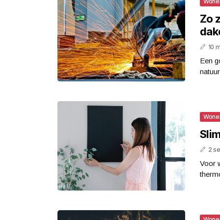
Wone
Zo 
dakc
10 
Een go
natuur
Wone
Sli
2 s
Voor 
thermo
Wone