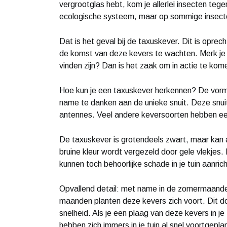
vergrootglas hebt, kom je allerlei insecten tege
ecologische systeem, maar op sommige insecten
Dat is het geval bij de taxuskever. Dit is oprech
de komst van deze kevers te wachten. Merk je e
vinden zijn? Dan is het zaak om in actie te kom
Hoe kun je een taxuskever herkennen? De vorm v
name te danken aan de unieke snuit. Deze snuit 
antennes. Veel andere keversoorten hebben een
De taxuskever is grotendeels zwart, maar kan a
bruine kleur wordt vergezeld door gele vlekjes.
kunnen toch behoorlijke schade in je tuin aanric
Opvallend detail: met name in de zomermaande
maanden planten deze kevers zich voort. Dit 
snelheid. Als je een plaag van deze kevers in je
hebben zich immers in je tuin al snel voortgepla