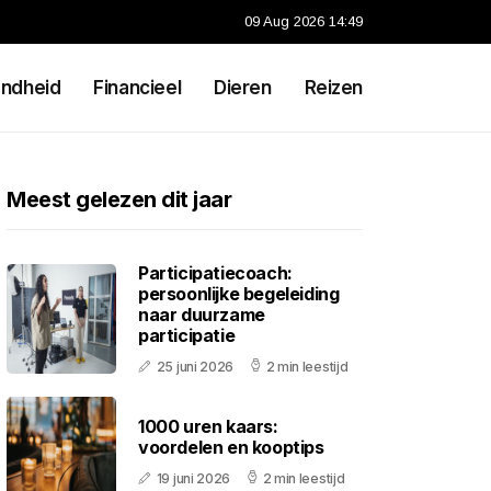
09 Aug 2026 14:49
ndheid
Financieel
Dieren
Reizen
Meest gelezen dit jaar
Participatiecoach:
persoonlijke begeleiding
naar duurzame
participatie
25 juni 2026
2 min leestijd
1000 uren kaars:
voordelen en kooptips
19 juni 2026
2 min leestijd