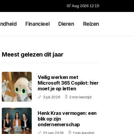
07 Aug 2026 12:15
ndheid
Financieel
Dieren
Reizen
Meest gelezen dit jaar
Veilig werken met
Microsoft 365 Copilot: hier
moet je op letten
3 juli 2026
2 min leestijd
Henk Kras vermogen: een
blik op zijn
ondernemerschap
23 juni 2026
1 min leestijd