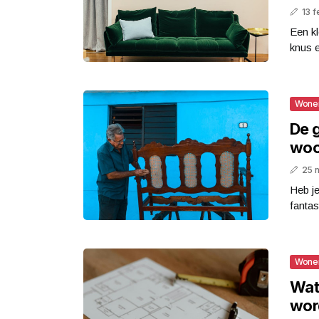
13 f
Een kl
knus e
Wone
De 
woo
25 
Heb je
fantas
Wone
Wat
wor