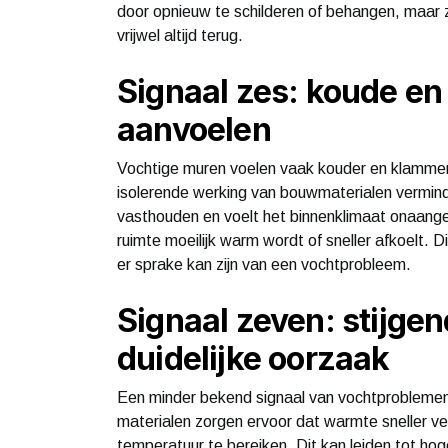
door opnieuw te schilderen of behangen, maar
vrijwel altijd terug.
Signaal zes: koude e
aanvoelen
Vochtige muren voelen vaak kouder en klammer
isolerende werking van bouwmaterialen vermin
vasthouden en voelt het binnenklimaat onaange
ruimte moeilijk warm wordt of sneller afkoelt. D
er sprake kan zijn van een vochtprobleem.
Signaal zeven: stijge
duidelijke oorzaak
Een minder bekend signaal van vochtproblemen 
materialen zorgen ervoor dat warmte sneller v
temperatuur te bereiken. Dit kan leiden tot hog