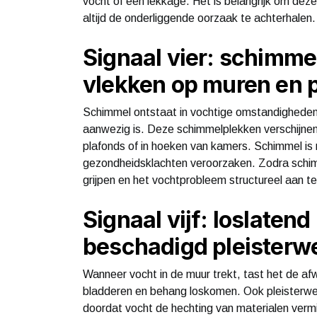
vocht of een lekkage. Het is belangrijk om dez
altijd de onderliggende oorzaak te achterhalen.
Signaal vier: schimm
vlekken op muren en 
Schimmel ontstaat in vochtige omstandigheden en
aanwezig is. Deze schimmelplekken verschijnen
plafonds of in hoeken van kamers. Schimmel is n
gezondheidsklachten veroorzaken. Zodra schimme
grijpen en het vochtprobleem structureel aan t
Signaal vijf: loslaten
beschadigd pleisterw
Wanneer vocht in de muur trekt, tast het de af
bladderen en behang loskomen. Ook pleisterwe
doordat vocht de hechting van materialen verm