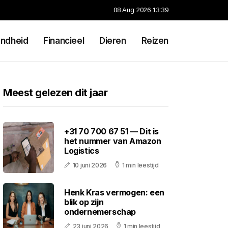
08 Aug 2026 13:39
ndheid
Financieel
Dieren
Reizen
Meest gelezen dit jaar
+31 70 700 67 51 — Dit is
het nummer van Amazon
Logistics
10 juni 2026
1 min leestijd
Henk Kras vermogen: een
blik op zijn
ondernemerschap
23 juni 2026
1 min leestijd