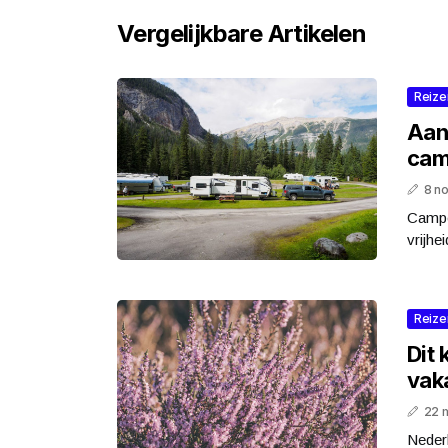
Vergelijkbare Artikelen
Reize
Aan
cam
8 n
Camper
vrijhe
Reize
Dit 
vak
22 
Nederl