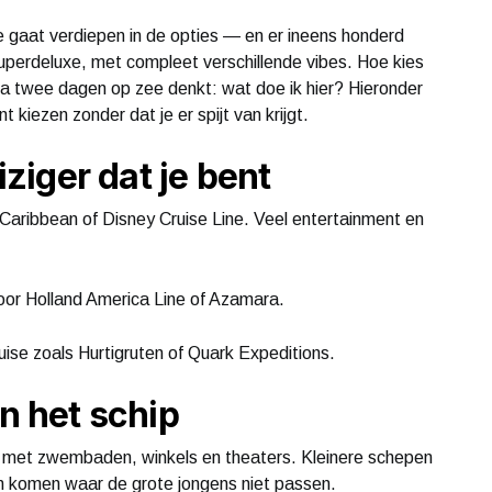
 je gaat verdiepen in de opties — en er ineens honderd
superdeluxe, met compleet verschillende vibes. Hoe kies
 na twee dagen op zee denkt: wat doe ik hier? Hieronder
t kiezen zonder dat je er spijt van krijgt.
iziger dat je bent
aribbean of Disney Cruise Line. Veel entertainment en
oor Holland America Line of Azamara.
ruise zoals Hurtigruten of Quark Expeditions.
an het schip
n, met zwembaden, winkels en theaters. Kleinere schepen
ken komen waar de grote jongens niet passen.