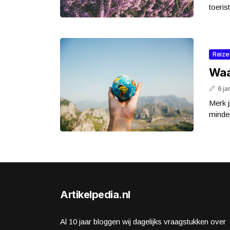
toeris
Reize
Waa
6 ja
Merk j
minder
Artikelpedia.nl
Al 10 jaar bloggen wij dagelijks vraagstukken over