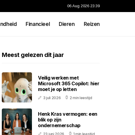
06 Aug 2026 23:39
ndheid
Financieel
Dieren
Reizen
Meest gelezen dit jaar
Veilig werken met
Microsoft 365 Copilot: hier
moet je op letten
3 juli 2026
2 min leestijd
Henk Kras vermogen: een
blik op zijn
ondernemerschap
23 juni 2026
1 min leestijd