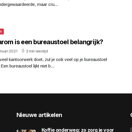
ndergewaardeerde, maar cru...
n
rom is een bureaustoel belangrijk?
anuari 2021
2 min leestijd
 veel kantoorwerk doet, zul je ook veel op je bureaustoel
 Een bureaustoel lijkt niet b...
Nieuwe artikelen
Koffie onderweg: zo zorg je voor