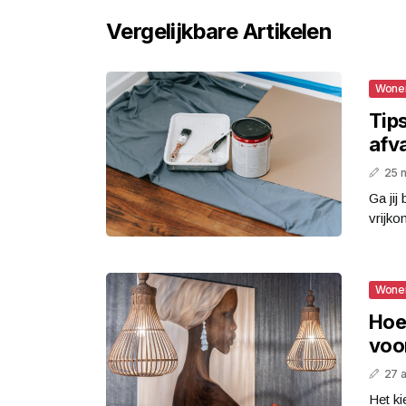
Vergelijkbare Artikelen
Wone
Tips
afv
25 
Ga jij
vrijko
Wone
Hoe 
voo
27 a
Het ki