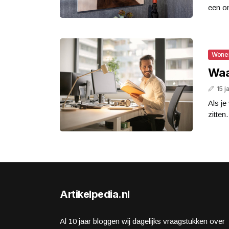
een o
Wone
Waa
15 j
Als je
zitten.
Artikelpedia.nl
Al 10 jaar bloggen wij dagelijks vraagstukken over