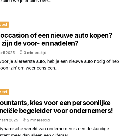
 zullen we je er alles ove...
cieel
 occasion of een nieuwe auto kopen?
 zijn de voor- en nadelen?
pril 2025
3 min leestijd
voor je allereerste auto, heb je een nieuwe auto nodig of heb
oon ‘zin’ om weer eens een...
cieel
ountants, kies voor een persoonlijke
anciële begeleider voor ondernemers!
maart 2025
2 min leestijd
 dynamische wereld van ondernemen is een deskundige
tant meer dan alleen een cijferaar -...