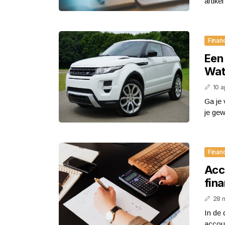
artikel
Finan
Een
Wat
10 a
Ga je 
je gew
Finan
Acc
fin
28 
In de
accoun