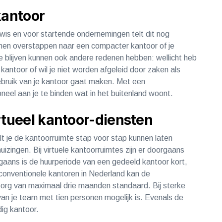
 kantoor
is en voor startende ondernemingen telt dit nog
nen overstappen naar een compacter kantoor of je
e blijven kunnen ook andere redenen hebben: wellicht heb
kantoor of wil je niet worden afgeleid door zaken als
 gebruik van je kantoor gaat maken. Met een
oneel aan je te binden wat in het buitenland woont.
virtueel kantoor-diensten
t je de kantoorruimte stap voor stap kunnen laten
huizingen. Bij virtuele kantoorruimtes zijn er doorgaans
gaans is de huurperiode van een gedeeld kantoor kort,
n conventionele kantoren in Nederland kan de
arborg van maximaal drie maanden standaard. Bij sterke
g van je team met tien personen mogelijk is. Evenals de
elfstandig kantoor.