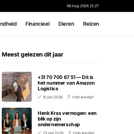
08 Aug 2026 21:27
ndheid
Financieel
Dieren
Reizen
Meest gelezen dit jaar
+31 70 700 67 51 — Dit is
het nummer van Amazon
Logistics
10 juni 2026
1 min leestijd
Henk Kras vermogen: een
blik op zijn
ondernemerschap
23 juni 2026
1 min leestijd