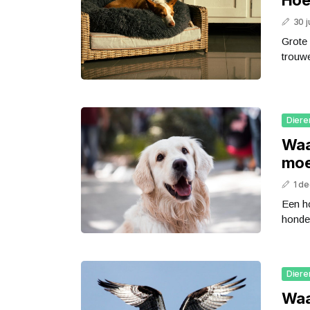
30 j
Grote
trouwe
Diere
Waa
moe
1 d
Een ho
honden
Diere
Waa