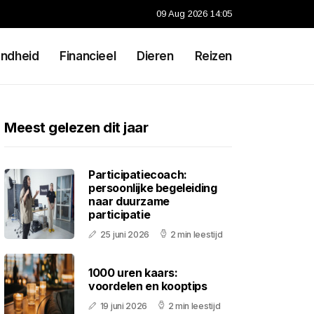
09 Aug 2026 14:05
ndheid
Financieel
Dieren
Reizen
Meest gelezen dit jaar
Participatiecoach:
persoonlijke begeleiding
naar duurzame
participatie
25 juni 2026
2 min leestijd
1000 uren kaars:
voordelen en kooptips
19 juni 2026
2 min leestijd