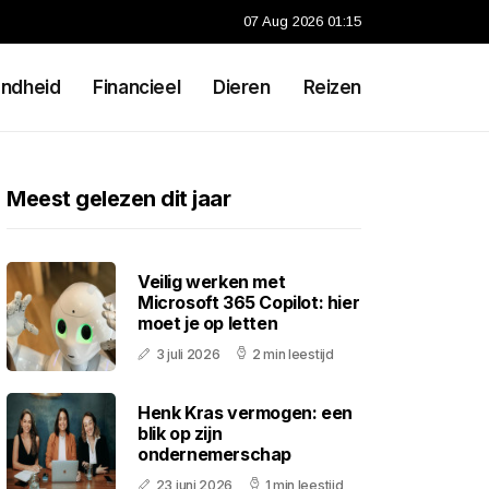
07 Aug 2026 01:15
ndheid
Financieel
Dieren
Reizen
Meest gelezen dit jaar
Veilig werken met
Microsoft 365 Copilot: hier
moet je op letten
3 juli 2026
2 min leestijd
Henk Kras vermogen: een
blik op zijn
ondernemerschap
23 juni 2026
1 min leestijd