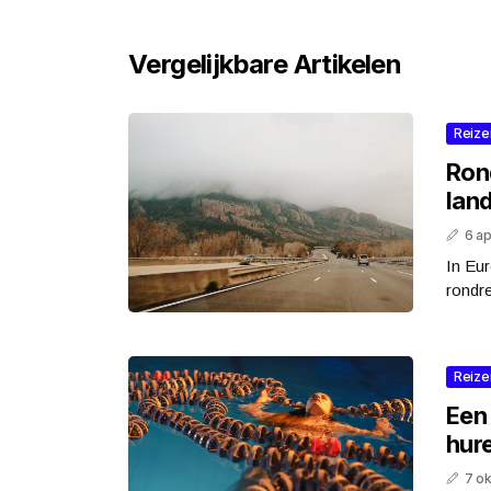
Vergelijkbare Artikelen
Reize
Ron
lan
6 ap
In Eur
rondre
Reize
Een
hure
7 o