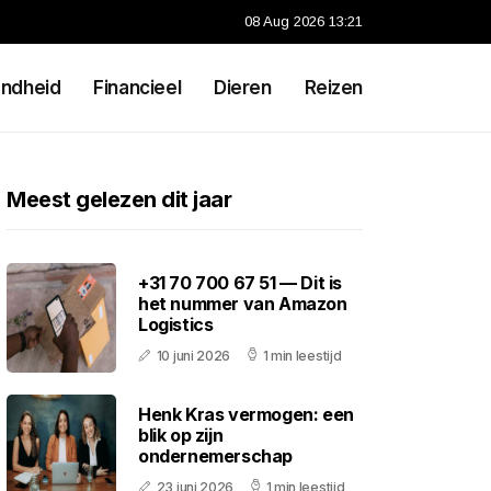
08 Aug 2026 13:21
ndheid
Financieel
Dieren
Reizen
Meest gelezen dit jaar
+31 70 700 67 51 — Dit is
het nummer van Amazon
Logistics
10 juni 2026
1 min leestijd
Henk Kras vermogen: een
blik op zijn
ondernemerschap
23 juni 2026
1 min leestijd