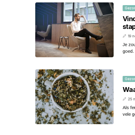
Gezo
Vin
sta
19 
Je zou
goed. 
Gezo
Waa
25 
Als fe
vele g