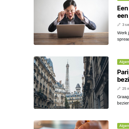
Een 
een
3 s
Werk j
sprea
Alge
Par
bez
25 
Graag 
bezien
Alge