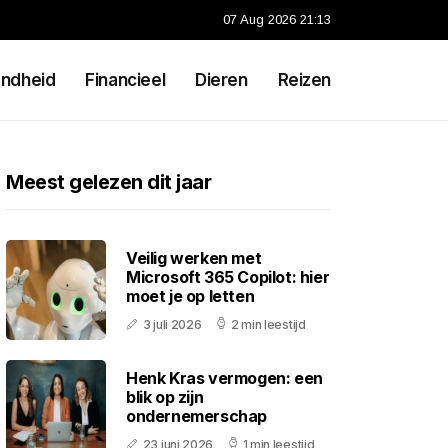
07 Aug 2026 21:13
ndheid
Financieel
Dieren
Reizen
Meest gelezen dit jaar
Veilig werken met
Microsoft 365 Copilot: hier
moet je op letten
3 juli 2026
2 min leestijd
Henk Kras vermogen: een
blik op zijn
ondernemerschap
23 juni 2026
1 min leestijd