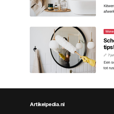
Kitwer
afwerk
Wone
Sch
tips
7 ju
Een sc
tot ru
Artikelpedia.nl