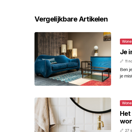
Vergelijkbare Artikelen
Wone
Je 
11 
Ben je
je mis
Wone
Het 
won
27 