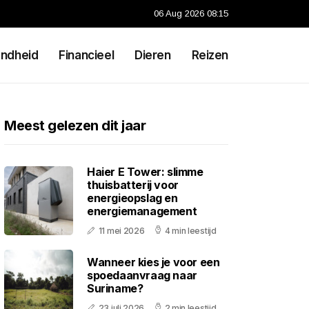
06 Aug 2026 08:15
ndheid
Financieel
Dieren
Reizen
Meest gelezen dit jaar
Haier E Tower: slimme
thuisbatterij voor
energieopslag en
energiemanagement
11 mei 2026
4 min leestijd
Wanneer kies je voor een
spoedaanvraag naar
Suriname?
23 juli 2026
2 min leestijd