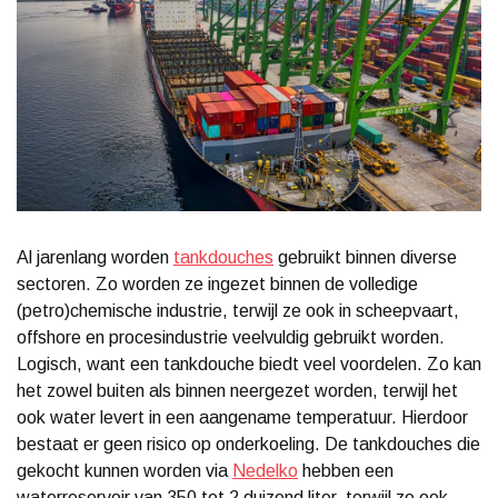
Al jarenlang worden
tankdouches
gebruikt binnen diverse
sectoren. Zo worden ze ingezet binnen de volledige
(petro)chemische industrie, terwijl ze ook in scheepvaart,
offshore en procesindustrie veelvuldig gebruikt worden.
Logisch, want een tankdouche biedt veel voordelen. Zo kan
het zowel buiten als binnen neergezet worden, terwijl het
ook water levert in een aangename temperatuur. Hierdoor
bestaat er geen risico op onderkoeling. De tankdouches die
gekocht kunnen worden via
Nedelko
hebben een
waterreservoir van 350 tot 2 duizend liter, terwijl ze ook