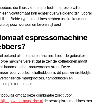
hebbers die thuis van een perfecte espresso willen
 een volautomaat kan echter overweldigend zijn, vooral
schillen. Beide types machines hebben unieke kenmerken,
e bij jouw wensen en levensstijl past.
utomaat espressomachine
hebbers?
l bekend als een pistonmachine, biedt de gebruiker
 type machine vereist dat je zelf de koffiebonen maalt,
r en handmatig het brouwproces start. Deze
ar voor veel koffieliefhebbers is dit juist aantrekkelijk.
t verschillende maalgroottes, tampdrukken en
 en complexere smaak.
 populair omdat deze combinatie zorgt voor
ekijk op woon-magazine.nl
de beste pistonmachines met