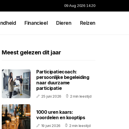
09 Aug 2026 14:20
ndheid
Financieel
Dieren
Reizen
Meest gelezen dit jaar
Participatiecoach:
persoonlijke begeleiding
naar duurzame
participatie
25 juni 2026
2 min leestijd
1000 uren kaars:
voordelen en kooptips
19 juni 2026
2 min leestijd