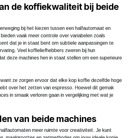
n de koffiekwaliteit bij beide
overweging bij het kiezen tussen een halfautomaat en
ieden vaak meer controle over variabelen zoals
kent dat je in staat bent om subtiele aanpassingen te
varing. Veel koffieliefhebbers zweren bij hun
t deze machines hen in staat stellen om een superieure
 want ze zorgen ervoor dat elke kop koffie dezelfde hoge
g hebt over het zetten van espresso. Hoewel dit gemak
es in smaak verloren gaan in vergelijking met wat je
en van beide machines
alfautomaten meer ruimte voor creativiteit. Je kunt
en, maalgroottes en zetmethodes om jouw ideale kopje